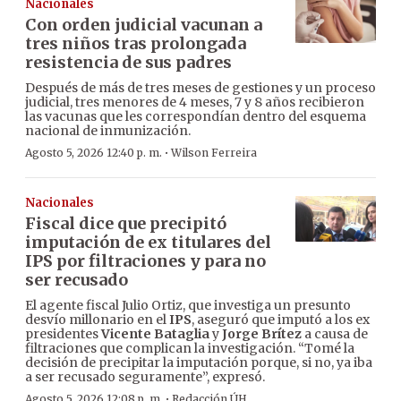
Nacionales
Con orden judicial vacunan a
tres niños tras prolongada
resistencia de sus padres
Después de más de tres meses de gestiones y un proceso
judicial, tres menores de 4 meses, 7 y 8 años recibieron
las vacunas que les correspondían dentro del esquema
nacional de inmunización.
·
Agosto 5, 2026 12:40 p. m.
Wilson Ferreira
Nacionales
Fiscal dice que precipitó
imputación de ex titulares del
IPS por filtraciones y para no
ser recusado
El agente fiscal Julio Ortiz, que investiga un presunto
desvío millonario en el
IPS
, aseguró que imputó a los ex
presidentes
Vicente Bataglia
y
Jorge Brítez
a causa de
filtraciones que complican la investigación. “Tomé la
decisión de precipitar la imputación porque, si no, ya iba
a ser recusado seguramente”, expresó.
·
Agosto 5, 2026 12:08 p. m.
Redacción ÚH