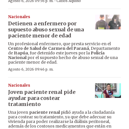
·
Agosto 6, 2026 09:56 p. m.
Carlos Aquino
Nacionales
Detienen a enfermero por
supuesto abuso sexual de una
paciente menor de edad
Un profesional enfermero, que presta servicio en el
Centro de Salud de Carmen del Paraná
, Departamento
de
Itapúa
, fue detenido este jueves por la
Policía
Nacional
por el supuesto hecho de abuso sexual de una
paciente menor de edad.
Agosto 6, 2026 09:46 p. m.
Nacionales
Joven paciente renal pide
ayudar para costear
tratamiento
Una joven
paciente renal
pidió ayuda a la ciudadanía
para costear su tratamiento, ya que debe adecuar su
vivienda para poder realizarse la diálisis peritoneal,
además de los costosos medicamentos que están en