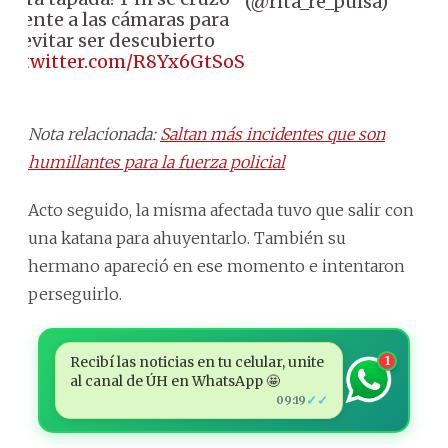
(@rita_re_pulsa)
frente a las cámaras para
evitar ser descubierto
pic.twitter.com/R8Yx6GtSoS
Nota relacionada:
Saltan más incidentes que son
humillantes para la fuerza policial
Acto seguido, la misma afectada tuvo que salir con
una katana para ahuyentarlo. También su
hermano apareció en ese momento e intentaron
perseguirlo.
Recibí las noticias en tu celular, unite
1
al canal de ÚH en WhatsApp 🤩
✓✓
09:19