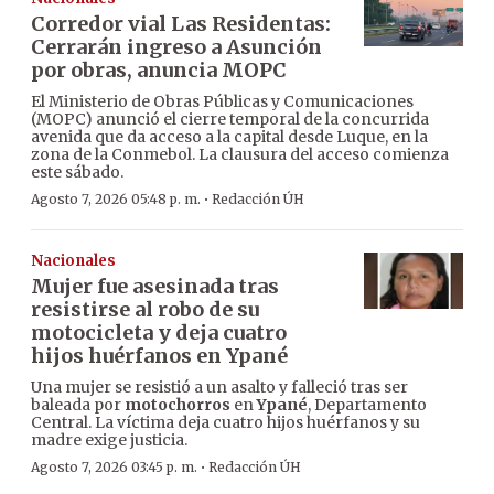
Corredor vial Las Residentas:
Cerrarán ingreso a Asunción
por obras, anuncia MOPC
El Ministerio de Obras Públicas y Comunicaciones
(MOPC) anunció el cierre temporal de la concurrida
avenida que da acceso a la capital desde Luque, en la
zona de la Conmebol. La clausura del acceso comienza
este sábado.
·
Agosto 7, 2026 05:48 p. m.
Redacción ÚH
Nacionales
Mujer fue asesinada tras
resistirse al robo de su
motocicleta y deja cuatro
hijos huérfanos en Ypané
Una mujer se resistió a un asalto y falleció tras ser
baleada por
motochorros
en
Ypané
, Departamento
Central. La víctima deja cuatro hijos huérfanos y su
madre exige justicia.
·
Agosto 7, 2026 03:45 p. m.
Redacción ÚH