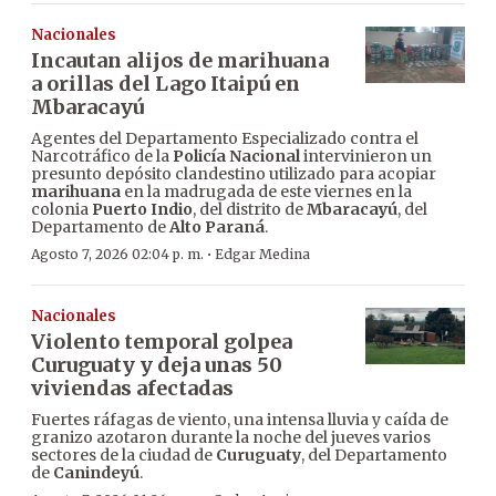
Nacionales
Incautan alijos de marihuana
a orillas del Lago Itaipú en
Mbaracayú
Agentes del Departamento Especializado contra el
Narcotráfico de la
Policía Nacional
intervinieron un
presunto depósito clandestino utilizado para acopiar
marihuana
en la madrugada de este viernes en la
colonia
Puerto Indio
, del distrito de
Mbaracayú
, del
Departamento de
Alto Paraná
.
·
Agosto 7, 2026 02:04 p. m.
Edgar Medina
Nacionales
Violento temporal golpea
Curuguaty y deja unas 50
viviendas afectadas
Fuertes ráfagas de viento, una intensa lluvia y caída de
granizo azotaron durante la noche del jueves varios
sectores de la ciudad de
Curuguaty
, del Departamento
de
Canindeyú
.