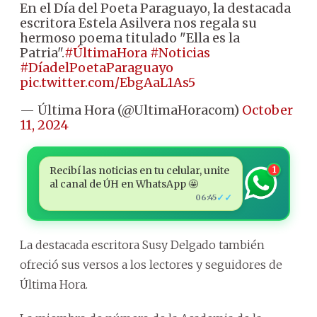
En el Día del Poeta Paraguayo, la destacada
escritora Estela Asilvera nos regala su
hermoso poema titulado "Ella es la
Patria".
#ÚltimaHora
#Noticias
#DíadelPoetaParaguayo
pic.twitter.com/EbgAaL1As5
— Última Hora (@UltimaHoracom)
October
11, 2024
Recibí las noticias en tu celular, unite
1
al canal de ÚH en WhatsApp 🤩
✓✓
06:45
La destacada escritora Susy Delgado también
ofreció sus versos a los lectores y seguidores de
Última Hora.