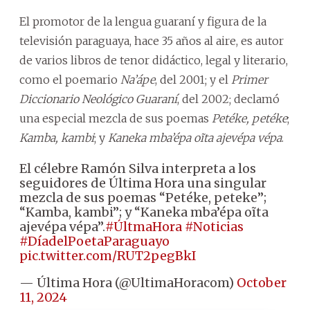
El promotor de la lengua guaraní y figura de la
televisión paraguaya, hace 35 años al aire, es autor
de varios libros de tenor didáctico, legal y literario,
como el poemario
Na’ápe
, del 2001; y el
Primer
Diccionario Neológico Guaraní
, del 2002; declamó
una especial mezcla de sus poemas
Petéke, petéke
;
Kamba, kambi
; y
Kaneka mba’épa oĩta ajevépa vépa
.
El célebre Ramón Silva interpreta a los
seguidores de Última Hora una singular
mezcla de sus poemas “Petéke, peteke”;
“Kamba, kambi”; y “Kaneka mba’épa oĩta
ajevépa vépa”.
#ÚltmaHora
#Noticias
#DíadelPoetaParaguayo
pic.twitter.com/RUT2pegBkI
— Última Hora (@UltimaHoracom)
October
11, 2024