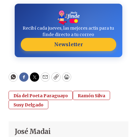
Recibí cada jueves, las mejores actis para tu
finde directo a tu correo
Newsletter
WhatsApp
Facebook
Twitter
Email
Copy
Print
Día del Poeta Paraguayo
Ramón Silva
Susy Delgado
José Madai