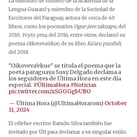
La miembro de número de la Academia de la
Lengua Guaraní y miembro de la Sociedad de
Escritores del Paraguay, autora de cerca de 40
libros, como los poemarios
Ogue jave takuapu
, del
2010;
Yvytu yma
, del 2016; entre otros; declamó su
poema
Oikoveva’ekue
, de su libro
Ka’aru purahéi
,
del 2018.
"Oikoveva'ekue" se titula el poema que la
poeta paraguaya Susy Delgado declama a
los seguidores de Última Hora en este día
especial.
#ÚltimaHora
#Noticias
pic.twitter.com/xSGGGgbUBO
— Última Hora (@UltimaHoracom)
October
11, 2024
El célebre escritor Ramón Silva también fue
invitado por ÚH para declamar a su singular estilo.