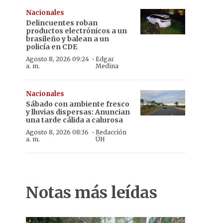
Nacionales
Delincuentes roban
productos electrónicos a un
brasileño y balean a un
policía en CDE
·
Agosto 8, 2026 09:24
Edgar
a. m.
Medina
Nacionales
Sábado con ambiente fresco
y lluvias dispersas: Anuncian
una tarde cálida a calurosa
·
Agosto 8, 2026 08:36
Redacción
a. m.
ÚH
Notas más leídas