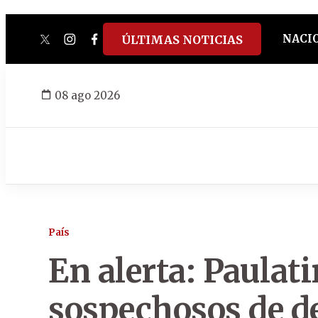
NACI
ÚLTIMAS NOTICIAS
twitter
instagram
facebook
tiktok
youtube
spotify
08 ago 2026
País
En alerta: Paulat
sospechosos de 