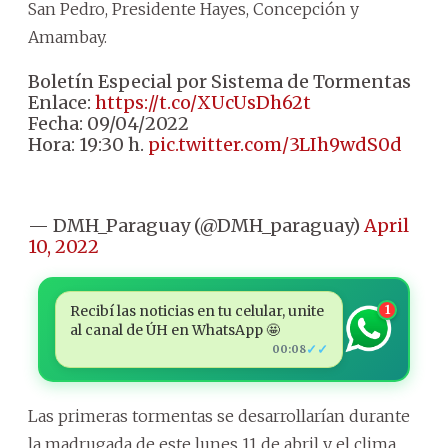
San Pedro, Presidente Hayes, Concepción y
Amambay.
Boletín Especial por Sistema de Tormentas
Enlace:
https://t.co/XUcUsDh62t
Fecha: 09/04/2022
Hora: 19:30 h.
pic.twitter.com/3LIh9wdS0d
— DMH_Paraguay (@DMH_paraguay)
April
10, 2022
Recibí las noticias en tu celular, unite
1
al canal de ÚH en WhatsApp 🤩
✓✓
00:08
Las primeras tormentas se desarrollarían durante
la madrugada de este lunes 11 de abril y el clima