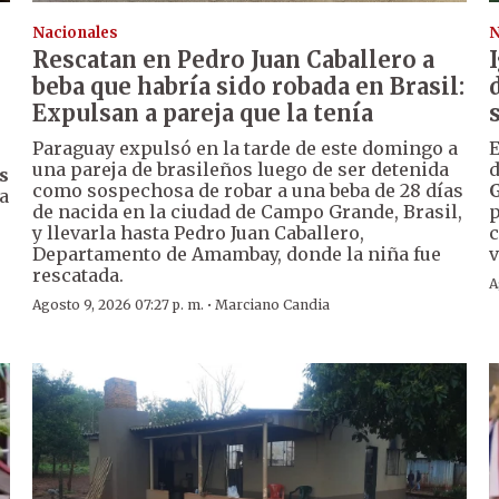
Nacionales
N
Rescatan en Pedro Juan Caballero a
beba que habría sido robada en Brasil:
Expulsan a pareja que la tenía
Paraguay expulsó en la tarde de este domingo a
E
una pareja de brasileños luego de ser detenida
d
s
como sospechosa de robar a una beba de 28 días
a
de nacida en la ciudad de Campo Grande, Brasil,
p
y llevarla hasta Pedro Juan Caballero,
c
Departamento de Amambay, donde la niña fue
v
rescatada.
A
·
Agosto 9, 2026 07:27 p. m.
Marciano Candia