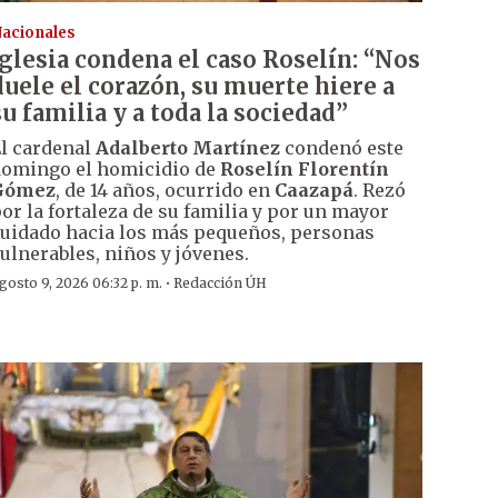
acionales
Iglesia condena el caso Roselín: “Nos
duele el corazón, su muerte hiere a
su familia y a toda la sociedad”
l cardenal
Adalberto Martínez
condenó este
omingo el homicidio de
Roselín Florentín
Gómez
, de 14 años, ocurrido en
Caazapá
. Rezó
or la fortaleza de su familia y por un mayor
uidado hacia los más pequeños, personas
ulnerables, niños y jóvenes.
·
gosto 9, 2026 06:32 p. m.
Redacción ÚH