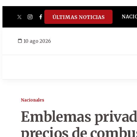
NACI
ÚLTIMAS NOTICIAS
twitter
instagram
facebook
tiktok
youtube
spotify
10 ago 2026
Nacionales
Emblemas priva
precios de combu