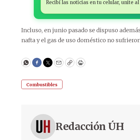
Recibí las noticias en tu celular, unite
Incluso, en junio pasado se dispuso además 
nafta y el gas de uso doméstico no sufrieron
WhatsApp
Facebook
Twitter
Email
Copy
Print
Combustibles
Redacción ÚH