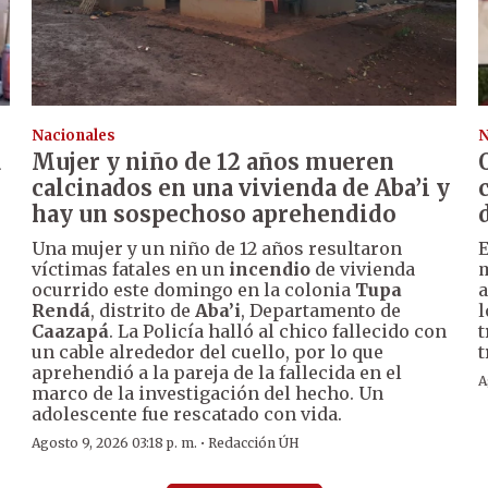
Nacionales
N
a
Mujer y niño de 12 años mueren
calcinados en una vivienda de Aba’i y
hay un sospechoso aprehendido
Una mujer y un niño de 12 años resultaron
E
víctimas fatales en un
incendio
de vivienda
m
ocurrido este domingo en la colonia
Tupa
a
Rendá
, distrito de
Aba’i
, Departamento de
l
Caazapá
. La Policía halló al chico fallecido con
t
un cable alrededor del cuello, por lo que
t
aprehendió a la pareja de la fallecida en el
A
marco de la investigación del hecho. Un
adolescente fue rescatado con vida.
·
Agosto 9, 2026 03:18 p. m.
Redacción ÚH