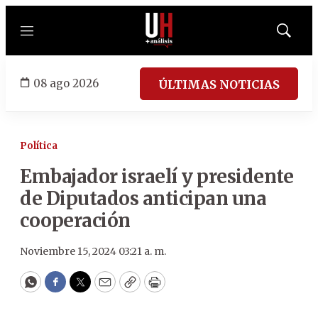
Menú
Mostrar
búsqued
08 ago 2026
ÚLTIMAS NOTICIAS
Política
Embajador israelí y presidente
de Diputados anticipan una
cooperación
Noviembre 15, 2024 03:21 a. m.
WhatsApp
Facebook
Twitter
Email
Copy
Print