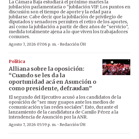
La Cámara Baja estudiará el próximo martes la
jubilación parlamentaria o “jubilación VIP. Los puntos en
discusión son el tiempo de aporte y la edad para
jubilarse. Cabe decir que la jubilación de privilegio de
diputados y senadores permiten el retiro de los aportes,
así como la jubilación a partir de diez años de “servicio”,
medida totalmente ajena a lo que viven los trabajadores
comunes.
·
Agosto 7, 2026 07:06 p. m.
Redacción ÚH
Política
Alliana sobre la oposición:
“Cuando se les da la
oportunidad acá en Asunción o
como presidente, defraudan”
El segundo del Ejecutivo acusó a los candidatos de la
oposición de “ser muy guapos ante los medios de
comunicación y las redes sociales”. Esto, durante el
lanzamiento de la candidatura de Camilo Pérez a la
intendencia de Asunción por la ANR.
·
Agosto 7, 2026 05:59 p. m.
Redacción ÚH