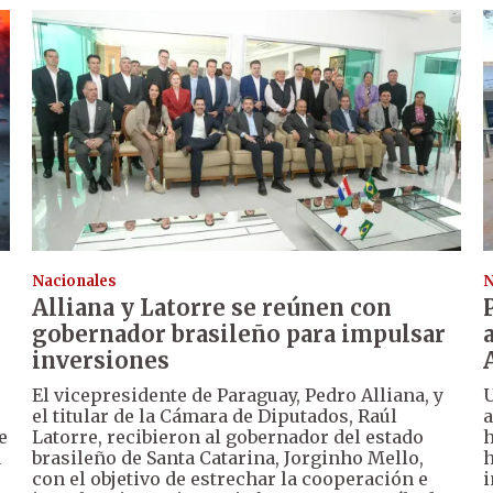
Nacionales
N
Alliana y Latorre se reúnen con
gobernador brasileño para impulsar
inversiones
El vicepresidente de Paraguay, Pedro Alliana, y
U
el titular de la Cámara de Diputados, Raúl
a
e
Latorre, recibieron al gobernador del estado
h
a
brasileño de Santa Catarina, Jorginho Mello,
h
con el objetivo de estrechar la cooperación e
i