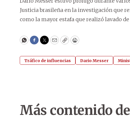
Darío Messer estuvo prófugo durante vario
Justicia brasileña en la investigación que r
como la mayor estafa que realizó lavado de 
WhatsApp
Facebook
Twitter
Email
Copy
Print
Tráfico de influencias
Dario Messer
Minist
Más contenido de