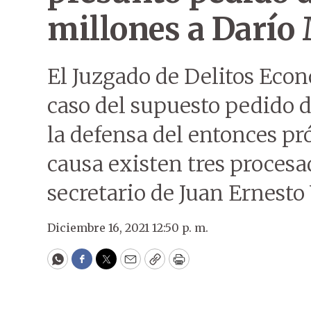
millones a Darío
El Juzgado de Delitos Econó
caso del supuesto pedido 
la defensa del entonces pr
causa existen tres procesad
secretario de Juan Ernesto
Diciembre 16, 2021 12:50 p. m.
WhatsApp
Facebook
Twitter
Email
Copy
Print