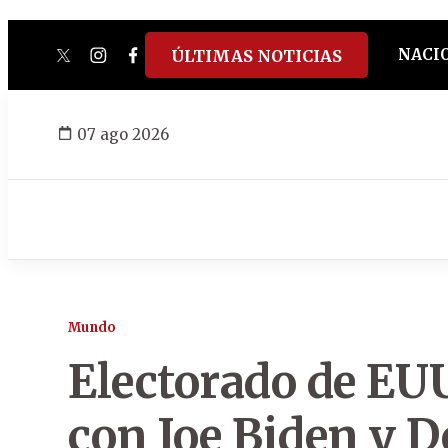
NACI
ÚLTIMAS NOTICIAS
twitter
instagram
facebook
tiktok
youtube
spotify
07 ago 2026
Mundo
Electorado de EU
con Joe Biden y 