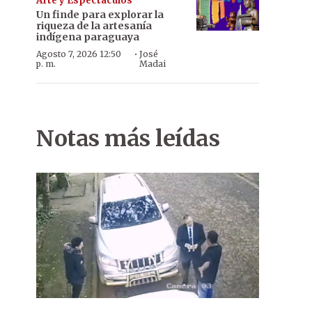
Arte y Espectáculos
Un finde para explorar la
riqueza de la artesanía
indígena paraguaya
·
Agosto 7, 2026 12:50
José
p. m.
Madai
Notas más leídas