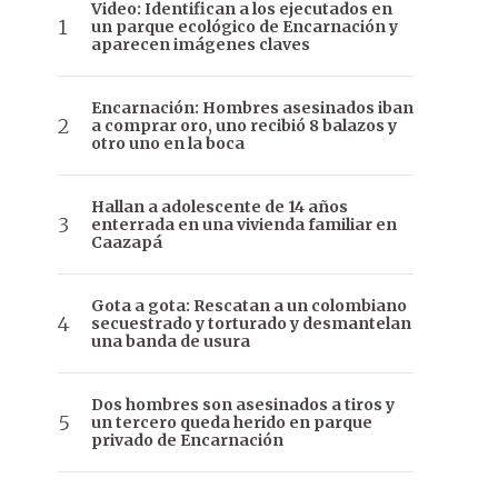
Video: Identifican a los ejecutados en
un parque ecológico de Encarnación y
aparecen imágenes claves
Encarnación: Hombres asesinados iban
a comprar oro, uno recibió 8 balazos y
otro uno en la boca
Hallan a adolescente de 14 años
enterrada en una vivienda familiar en
Caazapá
Gota a gota: Rescatan a un colombiano
secuestrado y torturado y desmantelan
una banda de usura
Dos hombres son asesinados a tiros y
un tercero queda herido en parque
privado de Encarnación