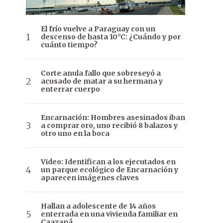
El frío vuelve a Paraguay con un
descenso de hasta 10°C: ¿Cuándo y por
cuánto tiempo?
Corte anula fallo que sobreseyó a
acusado de matar a su hermana y
enterrar cuerpo
Encarnación: Hombres asesinados iban
a comprar oro, uno recibió 8 balazos y
otro uno en la boca
Video: Identifican a los ejecutados en
un parque ecológico de Encarnación y
aparecen imágenes claves
Hallan a adolescente de 14 años
enterrada en una vivienda familiar en
Caazapá