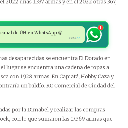
el 2022 unas 1.337 armas y en el 2022 otras 367;
1
 al canal de ÚH en WhatsApp 🤩
09:40
✓✓
rmas desaparecidas se encuentra El Dorado en
 el lugar se encuentra una cadena de ropas a
esca con 1.928 armas. En Capiatá, Hobby Caza y
ontraría un baldío. RC Comercial de Ciudad del
itadas por la Dimabel y realizar las compras
tock, con lo que sumaron las 17.369 armas que