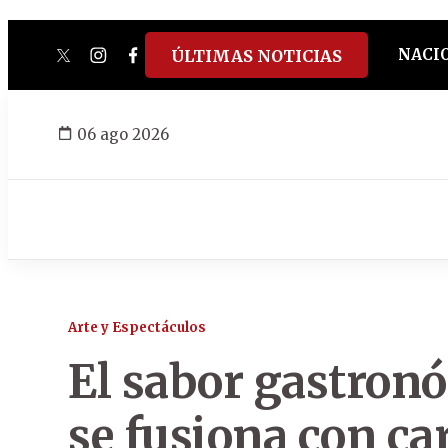
NACI
ÚLTIMAS NOTICIAS
twitter
instagram
facebook
tiktok
youtube
spotify
06 ago 2026
Arte y Espectáculos
El sabor gastron
se fusiona con c