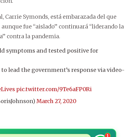
ción.
l, Carrie Symonds, está embarazada del que
e aunque fue “aislado” continuará “liderando la
a” contra la pandemia.
ild symptoms and tested positive for
ue to lead the government’s response via video-
Lives
pic.twitter.com/9Te6aFP0Ri
orisJohnson)
March 27, 2020
1