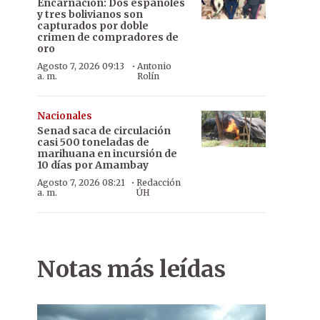
Encarnación: Dos españoles
y tres bolivianos son
capturados por doble
crimen de compradores de
oro
·
Agosto 7, 2026 09:13
Antonio
a. m.
Rolín
Nacionales
Senad saca de circulación
casi 500 toneladas de
marihuana en incursión de
10 días por Amambay
·
Agosto 7, 2026 08:21
Redacción
a. m.
ÚH
Notas más leídas