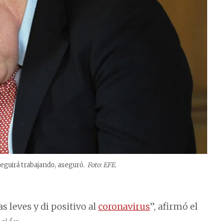
eguirá trabajando, aseguró.
Foto: EFE.
s leves y di positivo al
coronavirus
”, afirmó el