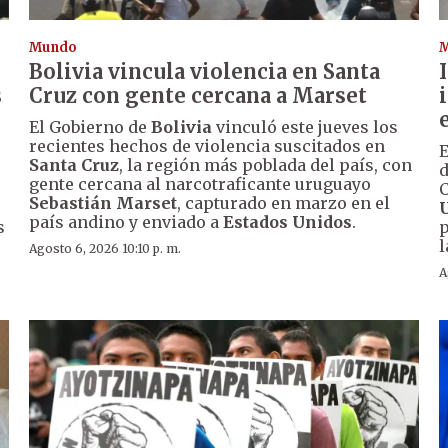
Mundo
Bolivia vincula violencia en Santa
s
Cruz con gente cercana a Marset
El Gobierno de
Bolivia
vinculó este jueves los
recientes hechos de violencia suscitados en
E
Santa Cruz
, la región más poblada del país, con
d
gente cercana al narcotraficante uruguayo
C
Sebastián Marset
, capturado en marzo en el
país andino y enviado a
Estados Unidos
.
s
p
l
Agosto 6, 2026 10:10 p. m.
A