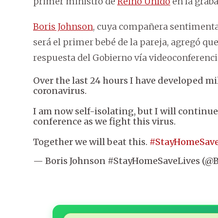
primer ministro de
Reino Unido
en la graba
Boris Johnson
, cuya compañera sentimenta
será el primer bebé de la pareja, agregó qu
respuesta del Gobierno vía videoconferenci
Over the last 24 hours I have developed m
coronavirus.
I am now self-isolating, but I will contin
conference as we fight this virus.
Together we will beat this.
#StayHomeSave
— Boris Johnson #StayHomeSaveLives (@B