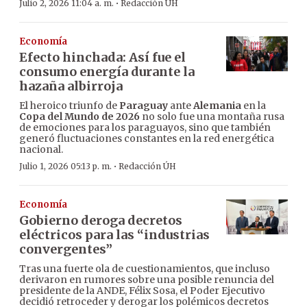
·
Julio 2, 2026 11:04 a. m.
Redacción ÚH
Economía
Efecto hinchada: Así fue el
consumo energía durante la
hazaña albirroja
El heroico triunfo de
Paraguay
ante
Alemania
en la
Copa del Mundo de 2026
no solo fue una montaña rusa
de emociones para los paraguayos, sino que también
generó fluctuaciones constantes en la red energética
nacional.
·
Julio 1, 2026 05:13 p. m.
Redacción ÚH
Economía
Gobierno deroga decretos
eléctricos para las “industrias
convergentes”
Tras una fuerte ola de cuestionamientos, que incluso
derivaron en rumores sobre una posible renuncia del
presidente de la ANDE, Félix Sosa, el Poder Ejecutivo
decidió retroceder y derogar los polémicos decretos