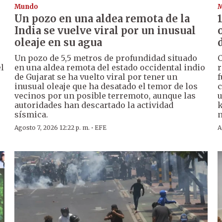
Mundo
Un pozo en una aldea remota de la
India se vuelve viral por un inusual
oleaje en su agua
Un pozo de 5,5 metros de profundidad situado
C
l
en una aldea remota del estado occidental indio
r
de Gujarat se ha vuelto viral por tener un
f
inusual oleaje que ha desatado el temor de los
c
vecinos por un posible terremoto, aunque las
u
autoridades han descartado la actividad
k
sísmica.
n
·
Agosto 7, 2026 12:22 p. m.
EFE
A