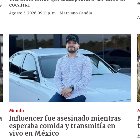
s
cocaína.
·
Agosto 5, 2026 09:11 p. m.
Marciano Candia
A
Mundo
a
Influencer fue asesinado mientras
a
esperaba comida y transmitía en
vivo en México
E