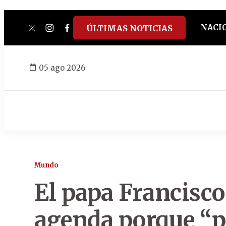
NACI
ÚLTIMAS NOTICIAS
twitter
instagram
facebook
tiktok
youtube
spotify
05 ago 2026
Mundo
El papa Francisco
agenda porque “pe