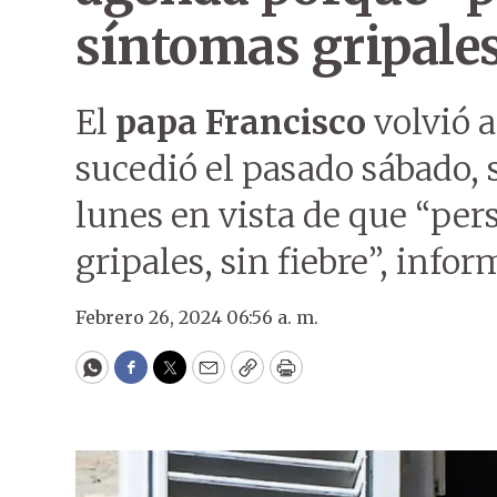
síntomas gripale
El
papa Francisco
volvió a
sucedió el pasado sábado, 
lunes en vista de que “per
gripales, sin fiebre”, infor
Febrero 26, 2024 06:56 a. m.
WhatsApp
Facebook
Twitter
Email
Copy
Print