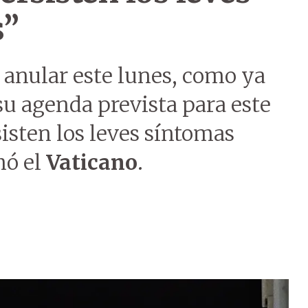
s”
 anular este lunes, como ya
su agenda prevista para este
sisten los leves síntomas
mó el
Vaticano
.