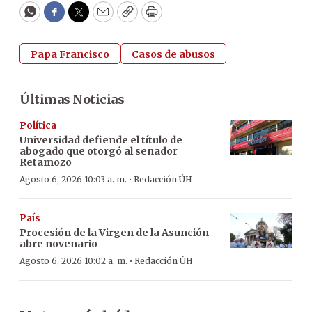
WhatsApp
Facebook
Twitter
Email
Copy
Print
Papa Francisco
Casos de abusos
Últimas Noticias
Política
Universidad defiende el título de
abogado que otorgó al senador
Retamozo
·
Agosto 6, 2026 10:03 a. m.
Redacción ÚH
País
Procesión de la Virgen de la Asunción
abre novenario
·
Agosto 6, 2026 10:02 a. m.
Redacción ÚH