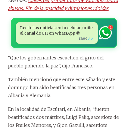
Lea más:
Claves del primer informe vaticano contra
abusos: Fin de la opacidad y dimisiones rápidas
Recibí las noticias en tu celular, unite
1
al canal de ÚH en WhatsApp 🤩
✓✓
13:09
“Que los gobernantes escuchen el grito del
pueblo pidiendo la paz”, dijo Francisco.
También mencionó que entre este sábado y este
domingo han sido beatificadas tres personas en
Albania y Alemania.
En la localidad de Escútari, en Albania, “fueron
beatificados dos mártires, Luigi Paliq, sacerdote de
los Frailes Menores, y Gjon Gazulli, sacerdote