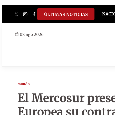
NACI
ÚLTIMAS NOTICIAS
twitter
instagram
facebook
tiktok
youtube
spotify
08 ago 2026
Mundo
El Mercosur prese
Europea su contr