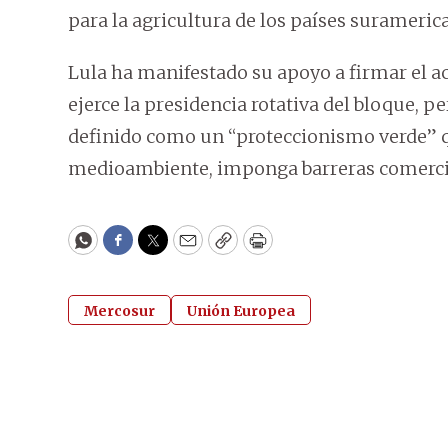
para la agricultura de los países surameric
Lula ha manifestado su apoyo a firmar el a
ejerce la presidencia rotativa del bloque, p
definido como un “proteccionismo verde” qu
medioambiente, imponga barreras comercia
WhatsApp
Facebook
Twitter
Email
Copy
Print
Mercosur
Unión Europea