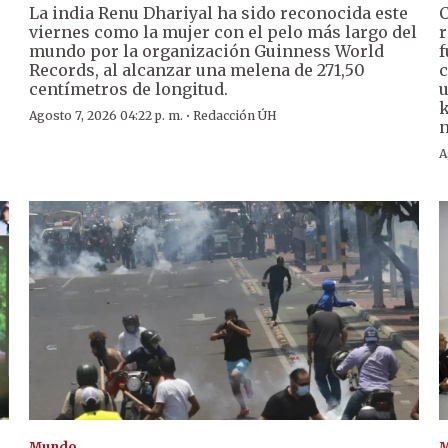
La india Renu Dhariyal ha sido reconocida este
C
viernes como la mujer con el pelo más largo del
r
mundo por la organización Guinness World
f
Records, al alcanzar una melena de 271,50
c
centímetros de longitud.
u
k
·
Agosto 7, 2026 04:22 p. m.
Redacción ÚH
n
A
Mundo