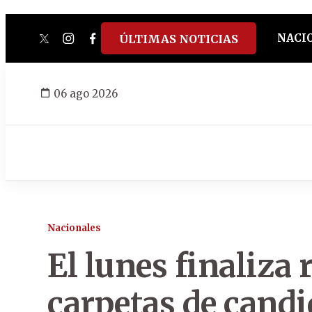
NACI
ÚLTIMAS NOTICIAS
twitter
instagram
facebook
tiktok
youtube
spotify
06 ago 2026
Nacionales
El lunes finaliza 
carpetas de candid