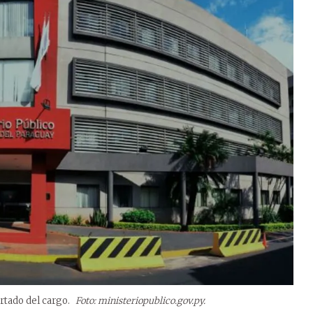
artado del cargo.
Foto: ministeriopublico.gov.py.