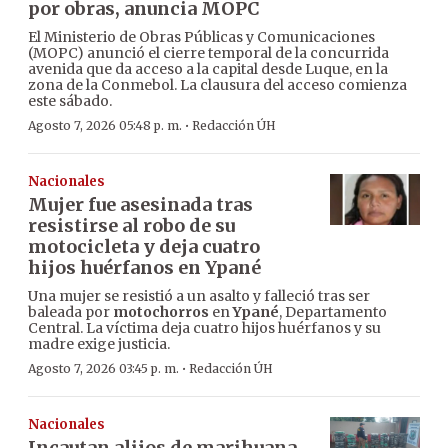
por obras, anuncia MOPC
El Ministerio de Obras Públicas y Comunicaciones
(MOPC) anunció el cierre temporal de la concurrida
avenida que da acceso a la capital desde Luque, en la
zona de la Conmebol. La clausura del acceso comienza
este sábado.
·
Agosto 7, 2026 05:48 p. m.
Redacción ÚH
Nacionales
Mujer fue asesinada tras
resistirse al robo de su
motocicleta y deja cuatro
hijos huérfanos en Ypané
Una mujer se resistió a un asalto y falleció tras ser
baleada por
motochorros
en
Ypané
, Departamento
Central. La víctima deja cuatro hijos huérfanos y su
madre exige justicia.
·
Agosto 7, 2026 03:45 p. m.
Redacción ÚH
Nacionales
Incautan alijos de marihuana