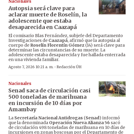
Nacionales
Autopsia será clave para
aclarar muerte de Roselín, la
adolescente que estaba
desaparecida en Caazapá
El comisario Blas Fernández, subjefe del Departamento
Investigaciones de
Caazapá
, afirmó que la autopsia al
cuerpo de
Roselín Florentín Gómez
(14) será clave para
determinar las circunstancias de su muerte. La
adolescente estaba desaparecida y fue hallada enterrada
en una vivienda familiar.
·
Agosto 7, 2026 10:21 a. m.
Redacción ÚH
Nacionales
Senad saca de circulación casi
500 toneladas de marihuana
en incursión de 10 días por
Amambay
La
Secretaría Nacional Antidrogas
(
Senad
) informó
que la denominada
Operación Nueva Alianza 56
sacó
de circulación 498 toneladas de marihuana en 10 días de
incursiones en zonas boscosas por el Departamento de