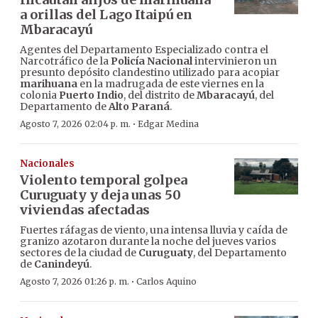
a orillas del Lago Itaipú en
Mbaracayú
Agentes del Departamento Especializado contra el
Narcotráfico de la
Policía Nacional
intervinieron un
presunto depósito clandestino utilizado para acopiar
marihuana
en la madrugada de este viernes en la
colonia
Puerto Indio
, del distrito de
Mbaracayú
, del
Departamento de
Alto Paraná
.
·
Agosto 7, 2026 02:04 p. m.
Edgar Medina
Nacionales
Violento temporal golpea
Curuguaty y deja unas 50
viviendas afectadas
Fuertes ráfagas de viento, una intensa lluvia y caída de
granizo azotaron durante la noche del jueves varios
sectores de la ciudad de
Curuguaty
, del Departamento
de
Canindeyú
.
·
Agosto 7, 2026 01:26 p. m.
Carlos Aquino