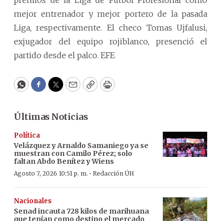
premios de la Liga de Fútbol Profesional como
mejor entrenador y mejor portero de la pasada
Liga, respectivamente. El checo Tomas Ujfalusi,
exjugador del equipo rojiblanco, presenció el
partido desde el palco. EFE
WhatsApp
Facebook
Twitter
Email
Copy
Print
Últimas Noticias
Política
Velázquez y Arnaldo Samaniego ya se
muestran con Camilo Pérez; solo
faltan Abdo Benítez y Wiens
·
Agosto 7, 2026 10:51 p. m.
Redacción ÚH
Nacionales
Senad incauta 728 kilos de marihuana
que tenían como destino el mercado