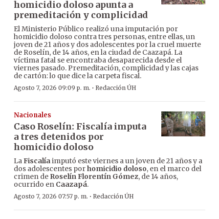
homicidio doloso apunta a
premeditación y complicidad
El Ministerio Público realizó una imputación por
homicidio doloso contra tres personas, entre ellas, un
joven de 21 años y dos adolescentes por la cruel muerte
de Roselín, de 14 años, en la ciudad de Caazapá. La
víctima fatal se encontraba desaparecida desde el
viernes pasado. Premeditación, complicidad y las cajas
de cartón: lo que dice la carpeta fiscal.
·
Agosto 7, 2026 09:09 p. m.
Redacción ÚH
Nacionales
Caso Roselín: Fiscalía imputa
a tres detenidos por
homicidio doloso
La
Fiscalía
imputó este viernes a un joven de 21 años y a
dos adolescentes por
homicidio doloso
, en el marco del
crimen de
Roselín Florentín Gómez
, de 14 años,
ocurrido en
Caazapá
.
·
Agosto 7, 2026 07:57 p. m.
Redacción ÚH