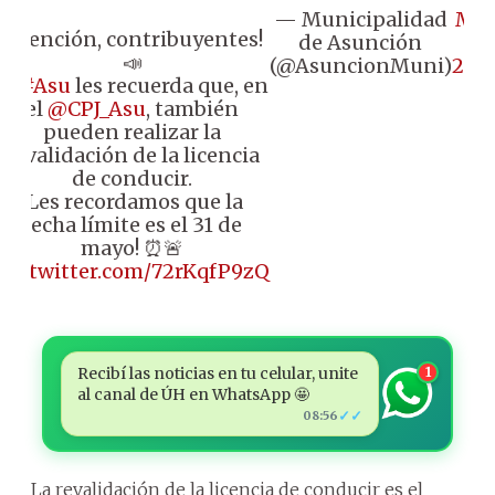
— Municipalidad
Ma
¡Atención, contribuyentes!
de Asunción
18,
📣
(@AsuncionMuni)
202
🐱
#Asu
les recuerda que, en
el
@CPJ_Asu
, también
pueden realizar la
revalidación de la licencia
de conducir.
¡Les recordamos que la
fecha límite es el 31 de
mayo! ⏰🚨
pic.twitter.com/72rKqfP9zQ
Recibí las noticias en tu celular, unite
1
al canal de ÚH en WhatsApp 🤩
✓✓
08:56
La revalidación de la licencia de conducir es el