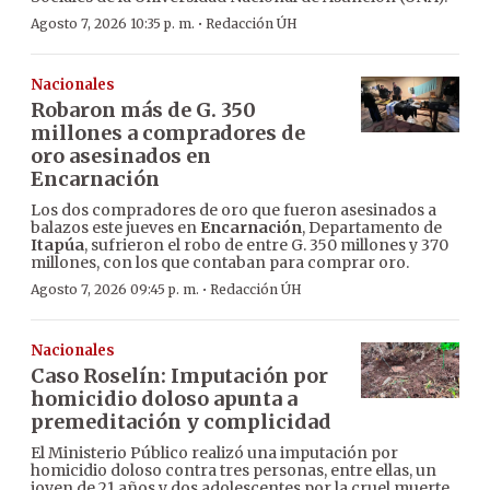
·
Agosto 7, 2026 10:35 p. m.
Redacción ÚH
Nacionales
Robaron más de G. 350
millones a compradores de
oro asesinados en
Encarnación
Los dos compradores de oro que fueron asesinados a
balazos este jueves en
Encarnación
, Departamento de
Itapúa
, sufrieron el robo de entre G. 350 millones y 370
millones, con los que contaban para comprar oro.
·
Agosto 7, 2026 09:45 p. m.
Redacción ÚH
Nacionales
Caso Roselín: Imputación por
homicidio doloso apunta a
premeditación y complicidad
El Ministerio Público realizó una imputación por
homicidio doloso contra tres personas, entre ellas, un
joven de 21 años y dos adolescentes por la cruel muerte