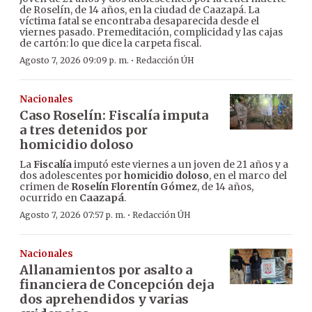
de Roselín, de 14 años, en la ciudad de Caazapá. La
víctima fatal se encontraba desaparecida desde el
viernes pasado. Premeditación, complicidad y las cajas
de cartón: lo que dice la carpeta fiscal.
·
Agosto 7, 2026 09:09 p. m.
Redacción ÚH
Nacionales
Caso Roselín: Fiscalía imputa
a tres detenidos por
homicidio doloso
La
Fiscalía
imputó este viernes a un joven de 21 años y a
dos adolescentes por
homicidio doloso
, en el marco del
crimen de
Roselín Florentín Gómez
, de 14 años,
ocurrido en
Caazapá
.
·
Agosto 7, 2026 07:57 p. m.
Redacción ÚH
Nacionales
Allanamientos por asalto a
financiera de Concepción deja
dos aprehendidos y varias