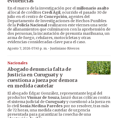
evidencias
En el marco de la investigación por el
millonario asalto
al local de créditos
Credi Ágil
, ocurrido el pasado 30 de
julio en el centro de
Concepción
, agentes del
Departamento de Investigaciones de Hechos Punibles
de la
Policía Nacional
realizaron este viernes una serie
de allanamientos que culminaron con la aprehensión de
dos personas, la incautación de presunta marihuana, un
arma de fuego, celulares, motocicletas y otras
evidencias consideradas clave para el caso.
·
Agosto 7, 2026 07:45 p. m.
Justiniano Riveros
Nacionales
Abogado denuncia falta de
Justicia en Curuguaty y
cuestiona a jueza por demora
en medida cautelar
El abogado Édgar González, representante legal del
productor
Viumar de Souza
, lanzó duras críticas contra
el sistema judicial de
Curuguaty
y cuestionó a la jueza en
lo civil
Sonia Medina Paredes
por no resolver, tras más
de 72 horas, una medida cautelar de urgencia
presentada para garantizar la cosecha de una