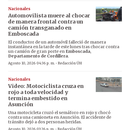
Nacionales
Automovilista muere al chocar
de manera frontal contra un
camión transganado en
Emboscada
El conductor de un automóvil falleció de manera
instantánea en la tarde de este lunes tras chocar contra
un camión de gran porte en
Emboscada
,
Departamento de Cordillera
.
·
Agosto 10, 2026 04:36 p. m.
Redacción ÚH
Nacionales
Video: Motociclista cruza en
rojo a toda velocidad y
termina embestido en
Asunción
Una motocicleta cruzó el semáforo en rojo y chocó
contra una camioneta en Asunción. El accidente de
tránsito dejó a dos personas heridas.
·
Agosto 10, 2026 03:26 p. m.
Redacción ÚH