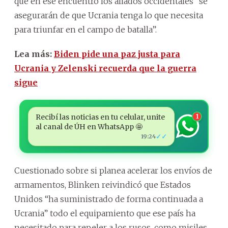
que en ese encuentro los aliados occidentales “se
asegurarán de que Ucrania tenga lo que necesita
para triunfar en el campo de batalla”.
Lea más:
Biden pide una paz justa para
Ucrania y Zelenski recuerda que la guerra
sigue
Recibí las noticias en tu celular, unite
1
al canal de ÚH en WhatsApp 🤩
✓✓
19:24
Cuestionado sobre si planea acelerar los envíos de
armamentos, Blinken reivindicó que Estados
Unidos “ha suministrado de forma continuada a
Ucrania” todo el equipamiento que ese país ha
necesitado para repeler a los rusos, como misiles