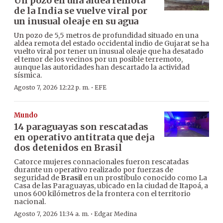
Un pozo en una aldea remota
de la India se vuelve viral por
un inusual oleaje en su agua
Un pozo de 5,5 metros de profundidad situado en una
aldea remota del estado occidental indio de Gujarat se ha
vuelto viral por tener un inusual oleaje que ha desatado
el temor de los vecinos por un posible terremoto,
aunque las autoridades han descartado la actividad
sísmica.
·
Agosto 7, 2026 12:22 p. m.
EFE
Mundo
14 paraguayas son rescatadas
en operativo antitrata que deja
dos detenidos en Brasil
Catorce mujeres connacionales fueron rescatadas
durante un operativo realizado por fuerzas de
seguridad de
Brasil
en un prostíbulo conocido como La
Casa de las Paraguayas, ubicado en la ciudad de Itapoá, a
unos 600 kilómetros de la frontera con el territorio
nacional.
·
Agosto 7, 2026 11:34 a. m.
Edgar Medina