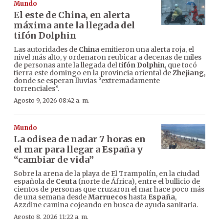
Mundo
El este de China, en alerta
máxima ante la llegada del
tifón Dolphin
Las autoridades de
China
emitieron una alerta roja, el
nivel más alto, y ordenaron reubicar a decenas de miles
de personas ante la llegada del t
ifón Dolphin
, que tocó
tierra este domingo en la provincia oriental de
Zhejiang
,
donde se esperan lluvias “extremadamente
torrenciales”.
Agosto 9, 2026 08:42 a. m.
Mundo
La odisea de nadar 7 horas en
el mar para llegar a España y
“cambiar de vida”
Sobre la arena de la playa de El Trampolín, en la ciudad
española de
Ceuta
(norte de África), entre el bullicio de
cientos de personas que cruzaron el mar hace poco más
de una semana desde
Marruecos
hasta
España
,
Azzdine camina cojeando en busca de ayuda sanitaria.
Agosto 8, 2026 11:22 a. m.