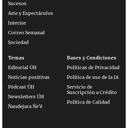
Sucesos
Arte y Espectáculos
Interior
Correo Semanal
Sociedad
Temas
Bases y Condiciones
Editorial ÚH
Políticas de Privacidad
Noticias positivas
Política de uso de la IA
Pódcast ÚH
Servicio de
Suscripción a Crédito
Newsletters ÚH
Política de Calidad
Ñandejara Ñe’ẽ