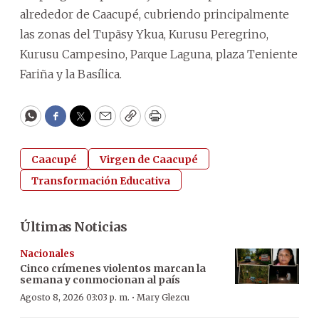
alrededor de Caacupé, cubriendo principalmente
las zonas del Tupãsy Ykua, Kurusu Peregrino,
Kurusu Campesino, Parque Laguna, plaza Teniente
Fariña y la Basílica.
WhatsApp
Facebook
Twitter
Email
Copy
Print
Caacupé
Virgen de Caacupé
Transformación Educativa
Últimas Noticias
Nacionales
Cinco crímenes violentos marcan la
semana y conmocionan al país
·
Agosto 8, 2026 03:03 p. m.
Mary Glezcu