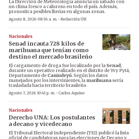
La Dirección de Meteorología anuncia un sábado con
un clima fresco a caluroso en todo el país. Además,
pronostica posibles lluvias en algunas zonas.
·
Agosto 8, 2026 08:36 a. m.
Redacción ÚH
Nacionales
Senad incauta 728 kilos de
marihuana que tenían como
destino el mercado brasileño
El cargamento de droga fue localizado por la
Senad
,
durante un operativo realizado en el distrito de Yvy Pytã,
Departamento de
Canindeyú
. Según los datos
manejados por los intervinientes, la
marihuana
sería
trasladada hacia territorio brasileño.
·
Agosto 7, 2026 10:41 p. m.
Carlos Aquino
Nacionales
Derecho UNA: Los postulantes
a decano y vicedecano
El Tribunal Electoral Independiente (TEI) publicó la lista
oficial de candidaturas para las elecciones de Decano y