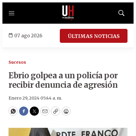
Menú
Mostrar
búsqued
07 ago 2026
ÚLTIMAS NOTICIAS
Sucesos
Ebrio golpea a un policía por
recibir denuncia de agresión
Enero 29, 2024 05:44 a. m.
WhatsApp
Facebook
Twitter
Email
Copy
Print