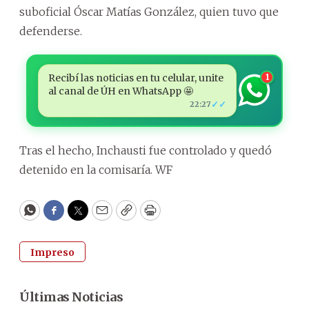
suboficial Óscar Matías González, quien tuvo que
defenderse.
Recibí las noticias en tu celular, unite
1
al canal de ÚH en WhatsApp 🤩
✓✓
22:27
Tras el hecho, Inchausti fue controlado y quedó
detenido en la comisaría. WF
WhatsApp
Facebook
Twitter
Email
Copy
Print
Impreso
Últimas Noticias