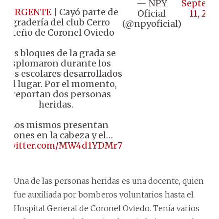
— NPY
Septemb

#URGENTE
| Cayó parte de
Oficial
11, 202
la gradería del club Cerro
(@npyoficial)
Porteño de Coronel Oviedo
️ Dos bloques de la grada se
desplomaron durante los
egos escolares desarrollados
n el lugar. Por el momento,
se reportan dos personas
heridas.
♦️ Los mismos presentan
lesiones en la cabeza y el…
c.twitter.com/MW4d1YDMr7
Una de las personas heridas es una docente, quien
fue auxiliada por bomberos voluntarios hasta el
Hospital General de Coronel Oviedo. Tenía varios