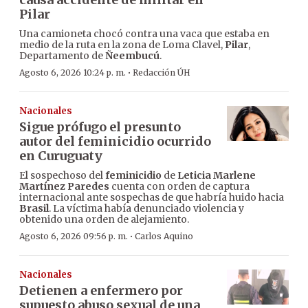
Pilar
Una camioneta chocó contra una vaca que estaba en
medio de la ruta en la zona de Loma Clavel,
Pilar
,
Departamento de
Ñeembucú
.
·
Agosto 6, 2026 10:24 p. m.
Redacción ÚH
Nacionales
Sigue prófugo el presunto
autor del feminicidio ocurrido
en Curuguaty
El sospechoso del
feminicidio
de
Leticia Marlene
Martínez Paredes
cuenta con orden de captura
internacional ante sospechas de que habría huido hacia
Brasil
. La víctima había denunciado violencia y
obtenido una orden de alejamiento.
·
Agosto 6, 2026 09:56 p. m.
Carlos Aquino
Nacionales
Detienen a enfermero por
supuesto abuso sexual de una