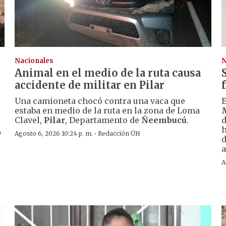
Nacionales
N
Animal en el medio de la ruta causa
accidente de militar en Pilar
Una camioneta chocó contra una vaca que
E
estaba en medio de la ruta en la zona de Loma
Clavel,
Pilar
, Departamento de
Ñeembucú
.
d
,
h
·
Agosto 6, 2026 10:24 p. m.
Redacción ÚH
d
a
A