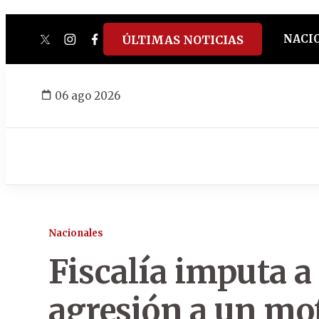
NACI
ÚLTIMAS NOTICIAS
twitter
instagram
facebook
tiktok
youtube
spotify
06 ago 2026
Nacionales
Fiscalía imputa a
agresión a un mot