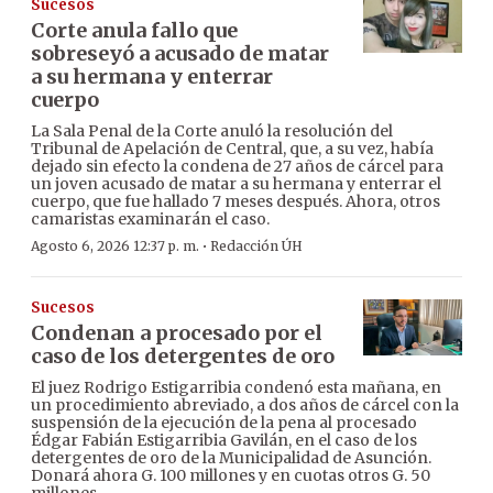
Sucesos
Corte anula fallo que
sobreseyó a acusado de matar
a su hermana y enterrar
cuerpo
La Sala Penal de la Corte anuló la resolución del
Tribunal de Apelación de Central, que, a su vez, había
dejado sin efecto la condena de 27 años de cárcel para
un joven acusado de matar a su hermana y enterrar el
cuerpo, que fue hallado 7 meses después. Ahora, otros
camaristas examinarán el caso.
·
Agosto 6, 2026 12:37 p. m.
Redacción ÚH
Sucesos
Condenan a procesado por el
caso de los detergentes de oro
El juez Rodrigo Estigarribia condenó esta mañana, en
un procedimiento abreviado, a dos años de cárcel con la
suspensión de la ejecución de la pena al procesado
Édgar Fabián Estigarribia Gavilán, en el caso de los
detergentes de oro de la Municipalidad de Asunción.
Donará ahora G. 100 millones y en cuotas otros G. 50