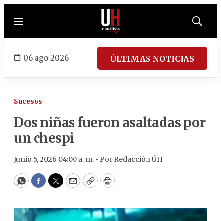
Menú
Mostrar
búsqued
06 ago 2026
ÚLTIMAS NOTICIAS
Sucesos
Dos niñas fueron asaltadas por
un chespi
Junio 5, 2026 04:00 a. m. •
Por
Redacción ÚH
WhatsApp
Facebook
Twitter
Email
Copy
Print