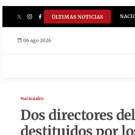
NACI
ÚLTIMAS NOTICIAS
twitter
instagram
facebook
tiktok
youtube
spotify
06 ago 2026
Nacionales
Dos directores d
destituidos por lo