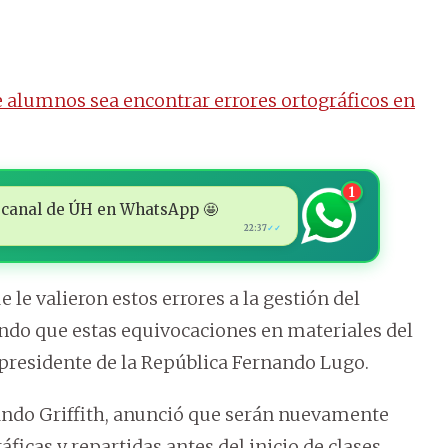
e alumnos sea encontrar errores ortográficos en
1
 al canal de ÚH en WhatsApp 🤩
22:37
✓✓
e le valieron estos errores a la gestión del
endo que estas equivocaciones en materiales del
presidente de la República Fernando Lugo.
rnando Griffith, anunció que serán nuevamente
ficas y repartidas antes del inicio de clases,