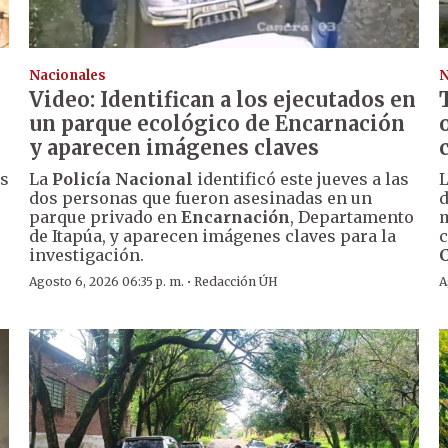
Nacionales
N
Video: Identifican a los ejecutados en
un parque ecológico de Encarnación
y aparecen imágenes claves
os
La
Policía Nacional
identificó este jueves a las
dos personas que fueron asesinadas en un
d
parque privado en
Encarnación
, Departamento
m
de Itapúa, y aparecen imágenes claves para la
c
investigación.
·
Agosto 6, 2026 06:35 p. m.
Redacción ÚH
A