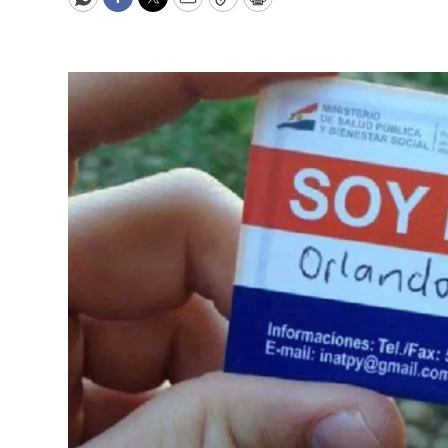
WhatsApp
Facebook
Twitter
Email
Copy
Print