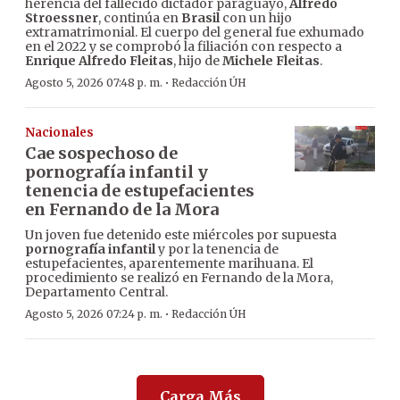
herencia del fallecido dictador paraguayo,
Alfredo
Stroessner
, continúa en
Brasil
con un hijo
extramatrimonial. El cuerpo del general fue exhumado
en el 2022 y se comprobó la filiación con respecto a
Enrique Alfredo Fleitas
, hijo de
Michele Fleitas
.
·
Agosto 5, 2026 07:48 p. m.
Redacción ÚH
Nacionales
Cae sospechoso de
pornografía infantil y
tenencia de estupefacientes
en Fernando de la Mora
Un joven fue detenido este miércoles por supuesta
pornografía infantil
y por la tenencia de
estupefacientes, aparentemente marihuana. El
procedimiento se realizó en Fernando de la Mora,
Departamento Central.
·
Agosto 5, 2026 07:24 p. m.
Redacción ÚH
Carga Más