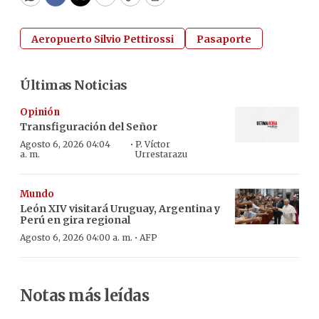
WhatsApp
Facebook
Twitter
Email
Copy
Print
Aeropuerto Silvio Pettirossi
Pasaporte
Últimas Noticias
Opinión
Transfiguración del Señor
·
Agosto 6, 2026 04:04
P. Víctor
a. m.
Urrestarazu
Mundo
León XIV visitará Uruguay, Argentina y
Perú en gira regional
·
Agosto 6, 2026 04:00 a. m.
AFP
Notas más leídas