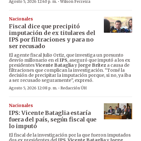
·
Agosto 5, 2026 12:40 p. m.
Wilson Ferreira
Nacionales
Fiscal dice que precipitó
imputación de ex titulares del
IPS por filtraciones y para no
ser recusado
El agente fiscal Julio Ortiz, que investiga un presunto
desvío millonario en el
IPS
, aseguró que imputó a los ex
presidentes
Vicente Bataglia
y
Jorge Brítez
a causa de
filtraciones que complican la investigación. “Tomé la
decisión de precipitar la imputación porque, si no, ya iba
a ser recusado seguramente”, expresó.
·
Agosto 5, 2026 12:08 p. m.
Redacción ÚH
Nacionales
IPS: Vicente Bataglia estaría
fuera del país, según fiscal que
lo imputó
El fiscal de la investigación por la que fueron imputados
dos ex presidentes del
IPS
,
Vicente Bataglia
y
Jorge