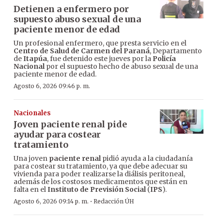
Detienen a enfermero por
supuesto abuso sexual de una
paciente menor de edad
Un profesional enfermero, que presta servicio en el
Centro de Salud de Carmen del Paraná
, Departamento
de
Itapúa
, fue detenido este jueves por la
Policía
Nacional
por el supuesto hecho de abuso sexual de una
paciente menor de edad.
Agosto 6, 2026 09:46 p. m.
Nacionales
Joven paciente renal pide
ayudar para costear
tratamiento
Una joven
paciente renal
pidió ayuda a la ciudadanía
para costear su tratamiento, ya que debe adecuar su
vivienda para poder realizarse la diálisis peritoneal,
además de los costosos medicamentos que están en
falta en el
Instituto de Previsión Social
(
IPS
).
·
Agosto 6, 2026 09:14 p. m.
Redacción ÚH