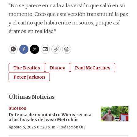
“No se parece en nada a la versión que salió en su
momento. Creo que esta versión transmitirá la paz
y el cariño que había entre nosotros, porque así
éramos en realidad”.
WhatsApp
Facebook
Twitter
Email
Copy
Print
The Beatles
Disney
Paul McCartney
Peter Jackson
Últimas Noticias
Sucesos
Defensa de ex ministro Wiens recusa
a los fiscales del caso Metrobús
·
Agosto 6, 2026 05:20 p. m.
Redacción ÚH