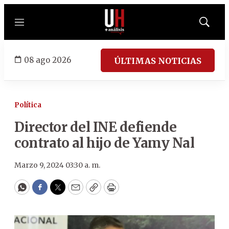
Menú
Mostrar
búsqued
08 ago 2026
ÚLTIMAS NOTICIAS
Política
Director del INE defiende
contrato al hijo de Yamy Nal
Marzo 9, 2024 03:30 a. m.
WhatsApp
Facebook
Twitter
Email
Copy
Print