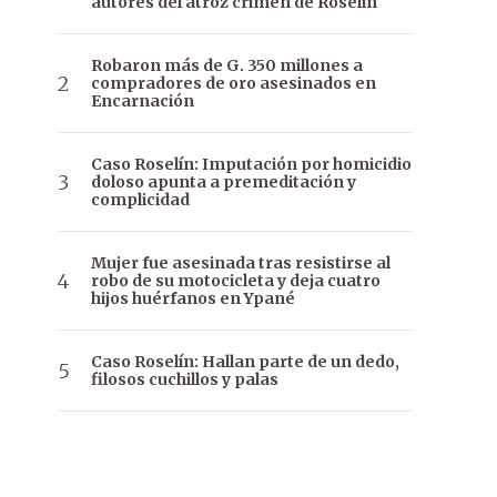
autores del atroz crimen de Roselin
Robaron más de G. 350 millones a
compradores de oro asesinados en
Encarnación
Caso Roselín: Imputación por homicidio
doloso apunta a premeditación y
complicidad
Mujer fue asesinada tras resistirse al
robo de su motocicleta y deja cuatro
hijos huérfanos en Ypané
Caso Roselín: Hallan parte de un dedo,
filosos cuchillos y palas