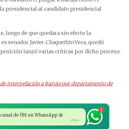
 presidencial al candidato presidencial
e, luego de que quedara sin efecto la
 ex senador Javier
Chaqueñito
Vera, quedó
oposición lanzó varias críticas por dicho proceso.
de interpelación a Baruja por departamento de
1
 al canal de ÚH en WhatsApp 🤩
17:15
✓✓