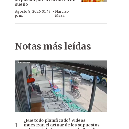
sueño
·
Agosto 8, 2026 01:43
Narcizo
p. m.
Meza
Notas más leídas
¿Fue todo planificado? Videos
muestran el actuar de los supuestos