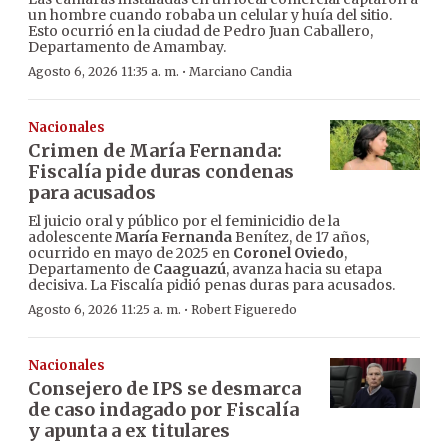
un hombre cuando robaba un celular y huía del sitio.
Esto ocurrió en la ciudad de Pedro Juan Caballero,
Departamento de Amambay.
·
Agosto 6, 2026 11:35 a. m.
Marciano Candia
Nacionales
Crimen de María Fernanda:
Fiscalía pide duras condenas
para acusados
El juicio oral y público por el feminicidio de la
adolescente
María Fernanda
Benítez, de 17 años,
ocurrido en mayo de 2025 en
Coronel Oviedo
,
Departamento de
Caaguazú
, avanza hacia su etapa
decisiva. La Fiscalía pidió penas duras para acusados.
·
Agosto 6, 2026 11:25 a. m.
Robert Figueredo
Nacionales
Consejero de IPS se desmarca
de caso indagado por Fiscalía
y apunta a ex titulares