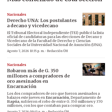
Nacionales
Derecho UNA: Los postulantes
a decano y vicedecano
El Tribunal Electoral Independiente (TEI) publicó la lista
oficial de candidaturas para las elecciones de Decano y
Vicedecano de la Facultad de Derecho y Ciencias
Sociales de la Universidad Nacional de Asunción (UNA).
·
Agosto 7, 2026 10:35 p. m.
Redacción ÚH
Nacionales
Robaron más de G. 350
millones a compradores de
oro asesinados en
Encarnación
Los dos compradores de oro que fueron asesinados a
balazos este jueves en
Encarnación
, Departamento de
Itapúa
, sufrieron el robo de entre G. 350 millones y 370
millones, con los que contaban para comprar oro.
·
Agosto 7, 2026 09:45 p. m.
Redacción ÚH