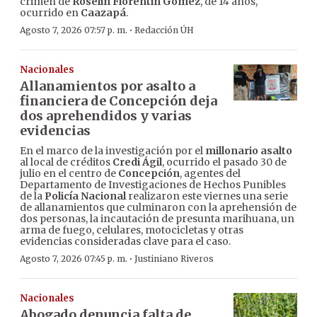
crimen de
Roselín Florentín Gómez
, de 14 años,
ocurrido en
Caazapá
.
·
Agosto 7, 2026 07:57 p. m.
Redacción ÚH
Nacionales
Allanamientos por asalto a
financiera de Concepción deja
dos aprehendidos y varias
evidencias
En el marco de la investigación por el
millonario asalto
al local de créditos
Credi Ágil
, ocurrido el pasado 30 de
julio en el centro de
Concepción
, agentes del
Departamento de Investigaciones de Hechos Punibles
de la
Policía Nacional
realizaron este viernes una serie
de allanamientos que culminaron con la aprehensión de
dos personas, la incautación de presunta marihuana, un
arma de fuego, celulares, motocicletas y otras
evidencias consideradas clave para el caso.
·
Agosto 7, 2026 07:45 p. m.
Justiniano Riveros
Nacionales
Abogado denuncia falta de