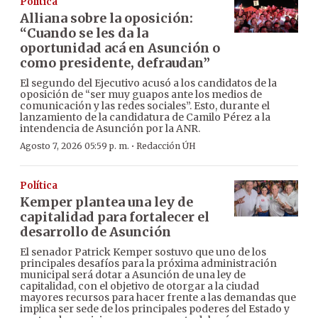
Política
Alliana sobre la oposición:
“Cuando se les da la
oportunidad acá en Asunción o
como presidente, defraudan”
El segundo del Ejecutivo acusó a los candidatos de la
oposición de “ser muy guapos ante los medios de
comunicación y las redes sociales”. Esto, durante el
lanzamiento de la candidatura de Camilo Pérez a la
intendencia de Asunción por la ANR.
·
Agosto 7, 2026 05:59 p. m.
Redacción ÚH
Política
Kemper plantea una ley de
capitalidad para fortalecer el
desarrollo de Asunción
El senador Patrick Kemper sostuvo que uno de los
principales desafíos para la próxima administración
municipal será dotar a Asunción de una ley de
capitalidad, con el objetivo de otorgar a la ciudad
mayores recursos para hacer frente a las demandas que
implica ser sede de los principales poderes del Estado y