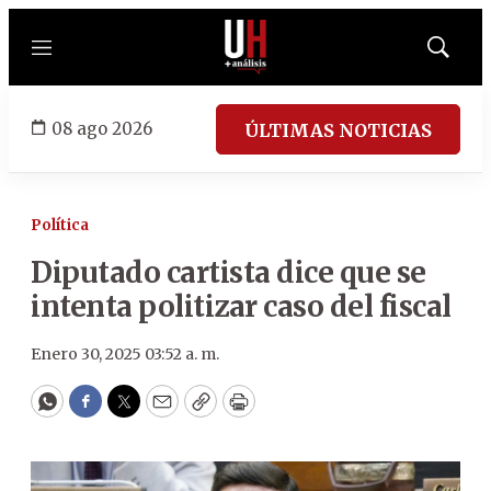
Menú
Mostrar
búsqued
08 ago 2026
ÚLTIMAS NOTICIAS
Política
Diputado cartista dice que se
intenta politizar caso del fiscal
Enero 30, 2025 03:52 a. m.
WhatsApp
Facebook
Twitter
Email
Copy
Print