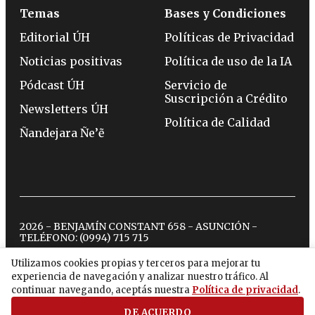
Temas
Bases y Condiciones
Editorial ÚH
Políticas de Privacidad
Noticias positivas
Política de uso de la IA
Pódcast ÚH
Servicio de
Suscripción a Crédito
Newsletters ÚH
Política de Calidad
Ñandejara Ñe’ẽ
2026 - BENJAMÍN CONSTANT 658 - ASUNCIÓN -
TELÉFONO:
(0994) 715 715
Utilizamos cookies propias y terceros para mejorar tu
experiencia de navegación y analizar nuestro tráfico. Al
twitter
instagram
facebook
tiktok
youtube
spotify
continuar navegando, aceptás nuestra
Política de privacidad
.
DE ACUERDO