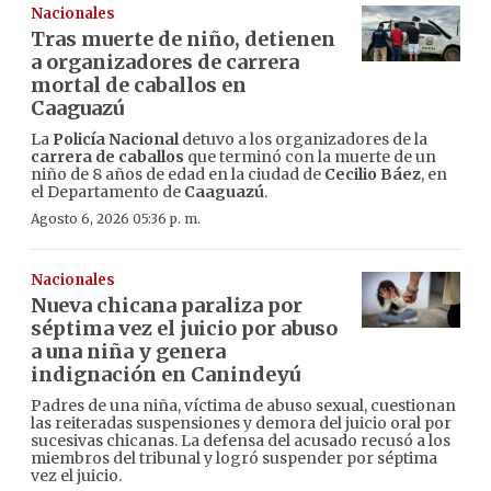
Nacionales
Tras muerte de niño, detienen
a organizadores de carrera
mortal de caballos en
Caaguazú
La
Policía Nacional
detuvo a los organizadores de la
carrera de caballos
que terminó con la muerte de un
niño de 8 años de edad en la ciudad de
Cecilio Báez
, en
el Departamento de
Caaguazú
.
Agosto 6, 2026 05:36 p. m.
Nacionales
Nueva chicana paraliza por
séptima vez el juicio por abuso
a una niña y genera
indignación en Canindeyú
Padres de una niña, víctima de abuso sexual, cuestionan
las reiteradas suspensiones y demora del juicio oral por
sucesivas chicanas. La defensa del acusado recusó a los
miembros del tribunal y logró suspender por séptima
vez el juicio.