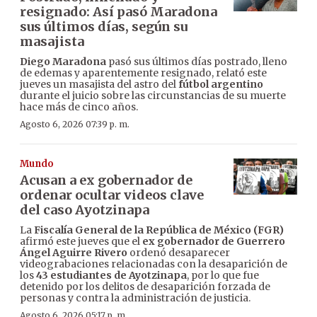
resignado: Así pasó Maradona
sus últimos días, según su
masajista
Diego Maradona
pasó sus últimos días postrado, lleno
de edemas y aparentemente resignado, relató este
jueves un masajista del astro del
fútbol argentino
durante el juicio sobre las circunstancias de su muerte
hace más de cinco años.
Agosto 6, 2026 07:39 p. m.
Mundo
Acusan a ex gobernador de
ordenar ocultar videos clave
del caso Ayotzinapa
La
Fiscalía General de la República de México (FGR)
afirmó este jueves que el
ex gobernador de Guerrero
Ángel Aguirre Rivero
ordenó desaparecer
videograbaciones relacionadas con la desaparición de
los
43 estudiantes de Ayotzinapa
, por lo que fue
detenido por los delitos de desaparición forzada de
personas y contra la administración de justicia.
Agosto 6, 2026 05:17 p. m.