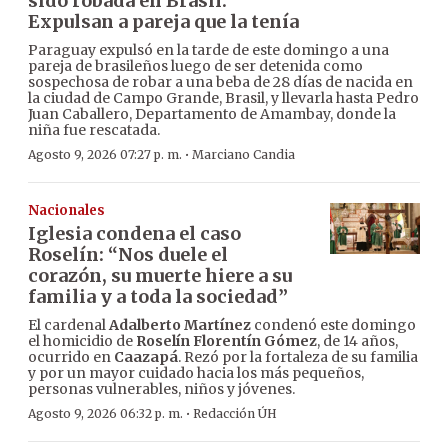
sido robada en Brasil:
Expulsan a pareja que la tenía
Paraguay expulsó en la tarde de este domingo a una
pareja de brasileños luego de ser detenida como
sospechosa de robar a una beba de 28 días de nacida en
la ciudad de Campo Grande, Brasil, y llevarla hasta Pedro
Juan Caballero, Departamento de Amambay, donde la
niña fue rescatada.
·
Agosto 9, 2026 07:27 p. m.
Marciano Candia
Nacionales
Iglesia condena el caso
Roselín: “Nos duele el
corazón, su muerte hiere a su
familia y a toda la sociedad”
El cardenal
Adalberto Martínez
condenó este domingo
el homicidio de
Roselín Florentín Gómez
, de 14 años,
ocurrido en
Caazapá
. Rezó por la fortaleza de su familia
y por un mayor cuidado hacia los más pequeños,
personas vulnerables, niños y jóvenes.
·
Agosto 9, 2026 06:32 p. m.
Redacción ÚH