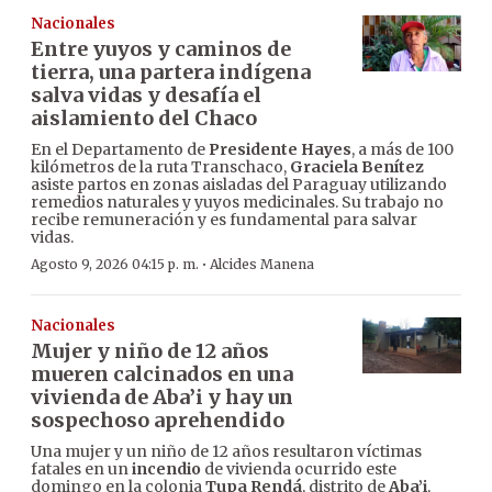
Nacionales
Entre yuyos y caminos de
tierra, una partera indígena
salva vidas y desafía el
aislamiento del Chaco
En el Departamento de
Presidente Hayes
, a más de 100
kilómetros de la ruta Transchaco,
Graciela Benítez
asiste partos en zonas aisladas del Paraguay utilizando
remedios naturales y yuyos medicinales. Su trabajo no
recibe remuneración y es fundamental para salvar
vidas.
·
Agosto 9, 2026 04:15 p. m.
Alcides Manena
Nacionales
Mujer y niño de 12 años
mueren calcinados en una
vivienda de Aba’i y hay un
sospechoso aprehendido
Una mujer y un niño de 12 años resultaron víctimas
fatales en un
incendio
de vivienda ocurrido este
domingo en la colonia
Tupa Rendá
, distrito de
Aba’i
,