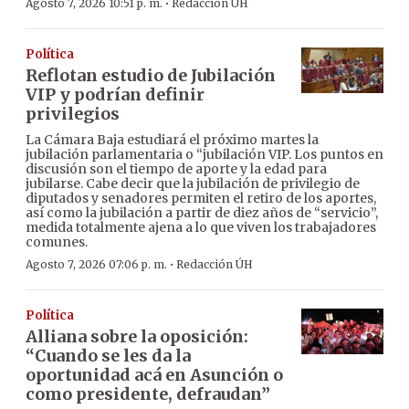
·
Agosto 7, 2026 10:51 p. m.
Redacción ÚH
Política
Reflotan estudio de Jubilación
VIP y podrían definir
privilegios
La Cámara Baja estudiará el próximo martes la
jubilación parlamentaria o “jubilación VIP. Los puntos en
discusión son el tiempo de aporte y la edad para
jubilarse. Cabe decir que la jubilación de privilegio de
diputados y senadores permiten el retiro de los aportes,
así como la jubilación a partir de diez años de “servicio”,
medida totalmente ajena a lo que viven los trabajadores
comunes.
·
Agosto 7, 2026 07:06 p. m.
Redacción ÚH
Política
Alliana sobre la oposición:
“Cuando se les da la
oportunidad acá en Asunción o
como presidente, defraudan”