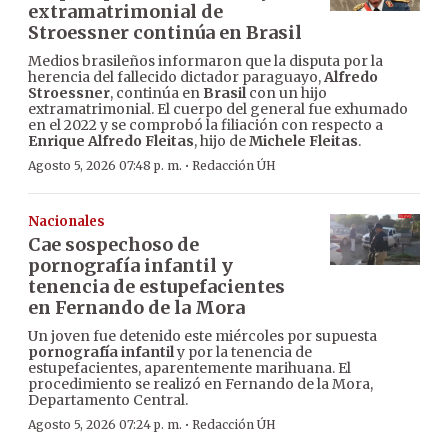
extramatrimonial de
Stroessner continúa en Brasil
Medios brasileños informaron que la disputa por la
herencia del fallecido dictador paraguayo,
Alfredo
Stroessner
, continúa en
Brasil
con un hijo
extramatrimonial. El cuerpo del general fue exhumado
en el 2022 y se comprobó la filiación con respecto a
Enrique Alfredo Fleitas
, hijo de
Michele Fleitas
.
·
Agosto 5, 2026 07:48 p. m.
Redacción ÚH
Nacionales
Cae sospechoso de
pornografía infantil y
tenencia de estupefacientes
en Fernando de la Mora
Un joven fue detenido este miércoles por supuesta
pornografía infantil
y por la tenencia de
estupefacientes, aparentemente marihuana. El
procedimiento se realizó en Fernando de la Mora,
Departamento Central.
·
Agosto 5, 2026 07:24 p. m.
Redacción ÚH