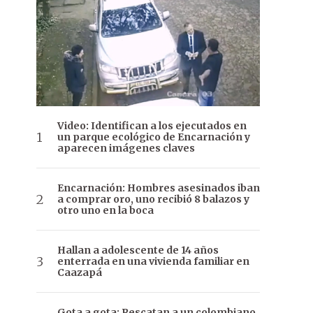
Video: Identifican a los ejecutados en
un parque ecológico de Encarnación y
aparecen imágenes claves
Encarnación: Hombres asesinados iban
a comprar oro, uno recibió 8 balazos y
otro uno en la boca
Hallan a adolescente de 14 años
enterrada en una vivienda familiar en
Caazapá
Gota a gota: Rescatan a un colombiano