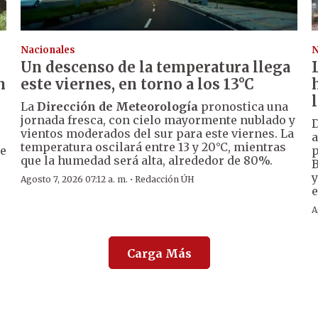
Nacionales
N
Un descenso de la temperatura llega
n
este viernes, en torno a los 13°C
La
Dirección de Meteorología
pronostica una
jornada fresca, con cielo mayormente nublado y
D
vientos moderados del sur para este viernes. La
a
temperatura oscilará entre 13 y 20°C, mientras
de
p
que la humedad será alta, alrededor de 80%.
B
y
·
Agosto 7, 2026 07:12 a. m.
Redacción ÚH
e
A
Carga Más