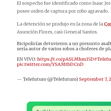
El sospecho fue identificado como Isaac Je
posee orden de captura por robo agravado.
La detención se produjo en la zona de la
Co
Asunción Flores, casi General Santos.
Bicipolicías detuvieron a un presunto asa
sería autor de varios robos a choferes de p
EN VIVO:
https://t.co/pASLMhm15D
#Telef
pic.twitter.com/YSAMtbDCnD
— Telefuturo (@Telefuturo)
September 7, 