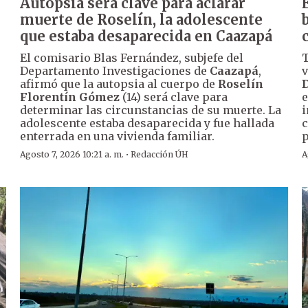
Autopsia será clave para aclarar
muerte de Roselín, la adolescente
que estaba desaparecida en Caazapá
El comisario Blas Fernández, subjefe del
T
Departamento Investigaciones de
Caazapá
,
v
afirmó que la autopsia al cuerpo de
Roselín
D
Florentín Gómez
(14) será clave para
e
determinar las circunstancias de su muerte. La
i
adolescente estaba desaparecida y fue hallada
c
enterrada en una vivienda familiar.
p
·
Agosto 7, 2026 10:21 a. m.
Redacción ÚH
A