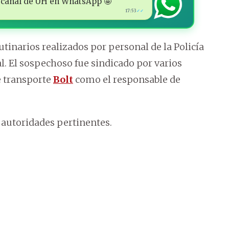
 al canal de ÚH en WhatsApp 🤩
17:53
✓✓
tinarios realizados por personal de la Policía
al. El sospechoso fue sindicado por varios
e transporte
Bolt
como el responsable de
 autoridades pertinentes.