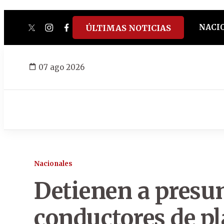
NACI
ÚLTIMAS NOTICIAS
twitter
instagram
facebook
tiktok
youtube
spotify
07 ago 2026
Nacionales
Detienen a presun
conductores de p