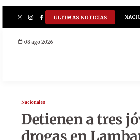
NACI
ÚLTIMAS NOTICIAS
twitter
instagram
facebook
tiktok
youtube
spotify
08 ago 2026
Nacionales
Detienen a tres j
drogas en Lambaré