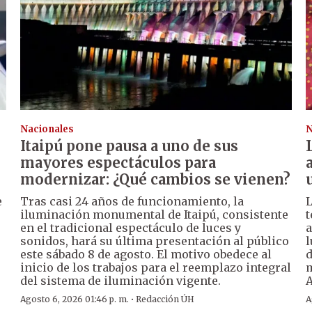
Nacionales
N
Itaipú pone pausa a uno de sus
mayores espectáculos para
modernizar: ¿Qué cambios se vienen?
e
Tras casi 24 años de funcionamiento, la
L
iluminación monumental de Itaipú, consistente
t
en el tradicional espectáculo de luces y
a
sonidos, hará su última presentación al público
l
este sábado 8 de agosto. El motivo obedece al
d
inicio de los trabajos para el reemplazo integral
m
del sistema de iluminación vigente.
A
·
Agosto 6, 2026 01:46 p. m.
Redacción ÚH
A