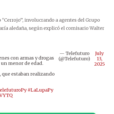
“Cerrojo”, involucrando a agentes del Grupo
saría aledaña, según explicó el comisario Walter
— Telefuturo
July
venes con armas y drogas
(@Telefuturo)
13,
, un menor de edad.
2025
1, que estaban realizando
elefuturoPy
#LaLupaPy
hEVYTQ